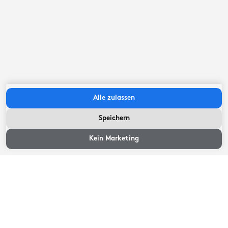
veel zon, wind en een humoristische schipper
9
met veel wetenswaardigheden over het varen
met een Skûtsje en de omgeving. Leuke
middag gehad in het Waterland van
Friesland.
Alle zulassen
De zwakke wind die er stond maakte
Speichern
het een mooie zeiltocht
Zeiten ansehen
Sneek ,
Juli 2026
Kein Marketing
8,3
De schipper wist ons een hoop te vertellen
over het leven op een skûtsje over het varen
en de natuur om ons heen .