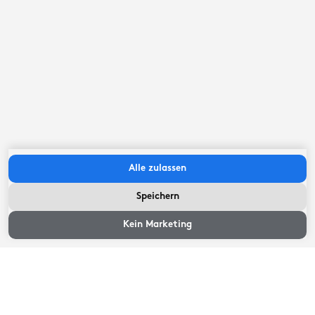
1
Bewertungen
9
Fantastisch
Aktivität
9
Gastfreundschaft
9
Alle zulassen
Preisqualität
9
Speichern
Zeiten ansehen
Kein Marketing
Geweldig, goed georganiseerd, aardige
bemanning en veel gezien.
Zwaag,
Juli 2026
9