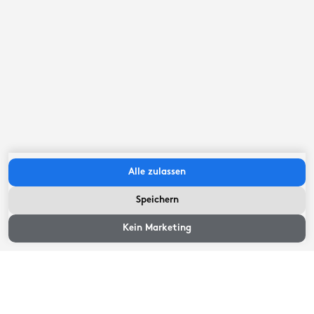
Es war eine wunderschöne Bootstour.
Chemnitz,
Juli 2026
Die Tour war wunderbar. Die Crew war
10
fantastisch. Das Essen war liebevoll
vorbereitet. Jederzeit wieder! Familie Werner
aus Deutschland
Alle zulassen
Speichern
Einen schönen Tag erlebt
Zeiten ansehen
Juli 2026
Kein Marketing
8
Hatten super Wetter und eine gute
Besatzung.