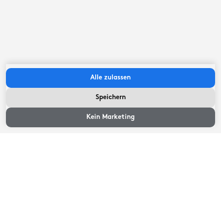
Meter
Weiterlesen
Alle zulassen
Speichern
Lage
Kein Marketing
Dieses Ferienhaus liegt auf einer eigenen Privatinsel!
Zum Haus gehört daher die kostenfreie Nutzung einer
elektrischen Schaluppe, damit Sie sicher vom Festland
zu Ihrer Insel segeln können. Das Haus liegt direkt am
Wasser und Sie können in kürzester Zeit zum
Nationalpark de Âlde Feanen segeln.
Weiterlesen