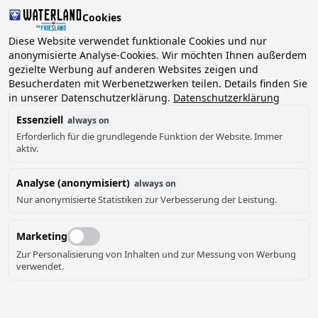
Cookies
Diese Website verwendet funktionale Cookies und nur
anonymisierte Analyse-Cookies. Wir möchten Ihnen außerdem
gezielte Werbung auf anderen Websites zeigen und
2 Gäste, 0 Haustiere
Datum wählen
Besucherdaten mit Werbenetzwerken teilen. Details finden Sie
Langweer
in unserer Datenschutzerklärung.
Datenschutzerklärung
Langweerder Sloep
Essenziell
always on
Erforderlich für die grundlegende Funktion der Website. Immer
Der Hafen von Langweerder Sloep liegt am
aktiv.
Langweerder Wielen und am Rande des gemütlichen
Wassersportdorfes Langweer. Hier stehen die
Analyse (anonymisiert)
always on
verschiedenen Schaluppen zum Mieten für Sie bereit.
Nur anonymisierte Statistiken zur Verbesserung der Leistung.
Die Boote eignen sich zum mehrtägigen Segeln und
zum Übernachten auf ihnen.
Marketing
Zur Personalisierung von Inhalten und zur Messung von Werbung
Weiterlesen
verwendet.