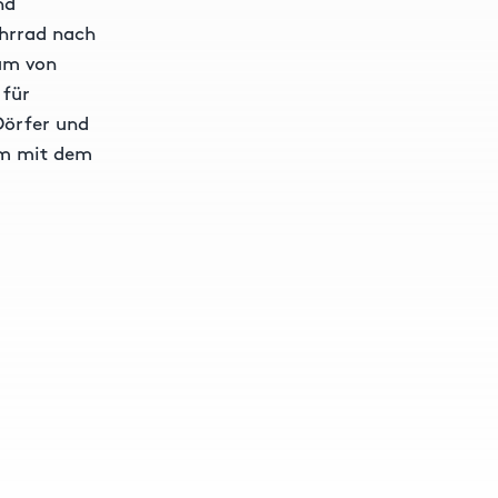
nd
ahrrad nach
rum von
 für
Dörfer und
em mit dem