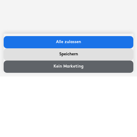
<1km
Parkfläche
Weiterlesen
Alle zulassen
Speichern
Lage
Kein Marketing
Umgeben von Poelen und dem Sneekermeer liegt das
malerische Inseldorf Terherne,
nur über eine Straße mit zwei Brücken erreichbar, die
das Dorf mit der Außenwelt verbinden: eine Insel in den
friesischen Seen
Weiterlesen