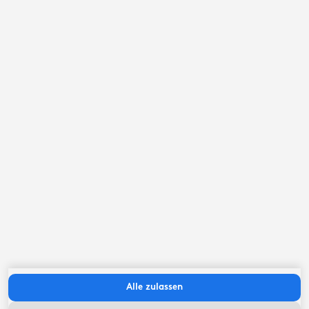
September ‘26
Mo
Di
Mi
Do
Fr
Sa
So
Alle zulassen