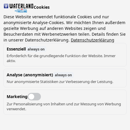
Cookies
2 Gäste, 0 Haustiere
Diese Website verwendet funktionale Cookies und nur
anonymisierte Analyse-Cookies. Wir möchten Ihnen außerdem
gezielte Werbung auf anderen Websites zeigen und
Datum
Besucherdaten mit Werbenetzwerken teilen. Details finden Sie
Können wir Ihnen helfen?
wählen
in unserer Datenschutzerklärung.
Datenschutzerklärung
Essenziell
always on
Erforderlich für die grundlegende Funktion der Website. Immer
August ‘26
aktiv.
Mo
Di
Mi
Do
Fr
Sa
So
Analyse (anonymisiert)
always on
Nur anonymisierte Statistiken zur Verbesserung der Leistung.
Marketing
Zur Personalisierung von Inhalten und zur Messung von Werbung
verwendet.