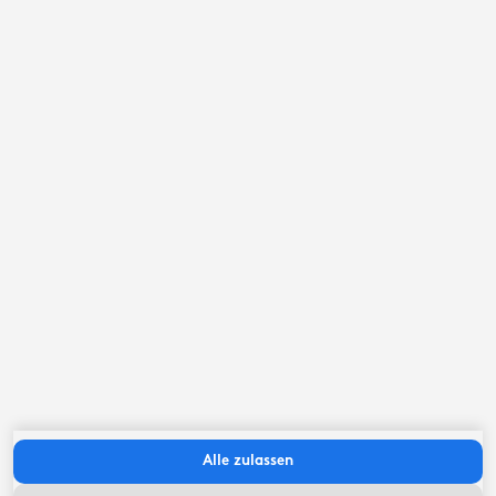
September ‘26
Mo
Di
Mi
Do
Fr
Sa
So
Alle zulassen