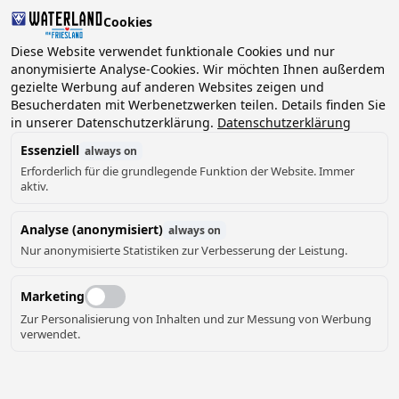
Cookies
2 Gäste, 0 Haustiere
Diese Website verwendet funktionale Cookies und nur
anonymisierte Analyse-Cookies. Wir möchten Ihnen außerdem
gezielte Werbung auf anderen Websites zeigen und
Datum
Besucherdaten mit Werbenetzwerken teilen. Details finden Sie
Können wir Ihnen helfen?
wählen
in unserer Datenschutzerklärung.
Datenschutzerklärung
Essenziell
always on
Erforderlich für die grundlegende Funktion der Website. Immer
August ‘26
aktiv.
Mo
Di
Mi
Do
Fr
Sa
So
Analyse (anonymisiert)
always on
Nur anonymisierte Statistiken zur Verbesserung der Leistung.
Marketing
Zur Personalisierung von Inhalten und zur Messung von Werbung
verwendet.