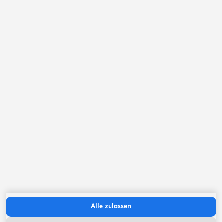
September ‘26
Mo
Di
Mi
Do
Fr
Sa
So
Alle zulassen