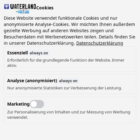
Cookies
2 Gäste, 0 Haustiere
Diese Website verwendet funktionale Cookies und nur
anonymisierte Analyse-Cookies. Wir möchten Ihnen außerdem
gezielte Werbung auf anderen Websites zeigen und
Datum
Besucherdaten mit Werbenetzwerken teilen. Details finden Sie
Können wir Ihnen helfen?
wählen
in unserer Datenschutzerklärung.
Datenschutzerklärung
Essenziell
always on
Erforderlich für die grundlegende Funktion der Website. Immer
August ‘26
aktiv.
Mo
Di
Mi
Do
Fr
Sa
So
Analyse (anonymisiert)
always on
Nur anonymisierte Statistiken zur Verbesserung der Leistung.
Marketing
Zur Personalisierung von Inhalten und zur Messung von Werbung
verwendet.