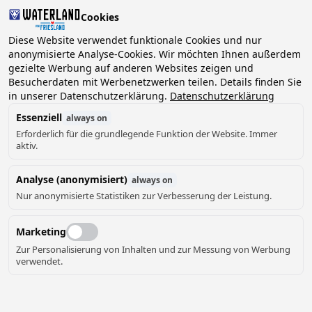
Cookies
2 Gäste, 0 Haustiere
Diese Website verwendet funktionale Cookies und nur
anonymisierte Analyse-Cookies. Wir möchten Ihnen außerdem
gezielte Werbung auf anderen Websites zeigen und
Datum
Besucherdaten mit Werbenetzwerken teilen. Details finden Sie
Können wir Ihnen helfen?
wählen
in unserer Datenschutzerklärung.
Datenschutzerklärung
Essenziell
always on
Erforderlich für die grundlegende Funktion der Website. Immer
August ‘26
aktiv.
Mo
Di
Mi
Do
Fr
Sa
So
Analyse (anonymisiert)
always on
Nur anonymisierte Statistiken zur Verbesserung der Leistung.
Marketing
Zur Personalisierung von Inhalten und zur Messung von Werbung
verwendet.