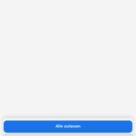
September ‘26
Mo
Di
Mi
Do
Fr
Sa
So
Alle zulassen