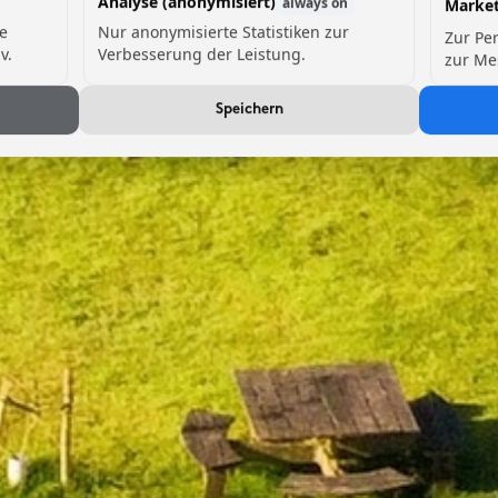
Analyse (anonymisiert)
always on
Market
de
Nur anonymisierte Statistiken zur
Zur Pe
v.
Verbesserung der Leistung.
zur Me
Speichern