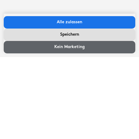
oder einen ausgiebigen Brunch in Anspruch zu
nehmen.
Alle zulassen
Atmosphäre Kamin (Gas)
Speichern
ALLGEMEIN
Verfügbarkeit und
Preise
Kein Marketing
Behindertengerecht
ALLGEMEIN
Wichtige Infos
Bierfässer (20 Liter) zum Zapfen in der Bar werden am
Markestee verkauft, eigene Fässer sind nicht erlaubt.
Holz für ein Lagerfeuer kann auch beim Vermieter
erworben werden.