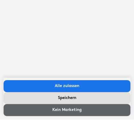
Auf dem geräumigen Achterdeck dieser Kutteryacht
kann die gesamte Crew Platz nehmen. Werden Sie
Friesland mit unserer „Ryanne“ entdecken?
Wichtige Infos
Check-in zwischen:
12:00
Uhr
-
20:00
Uhr
Check-out vor:
10:00
Uhr
Alle zulassen
Speichern
Verfügbarkeit und
Preise
Kein Marketing
Verfügbarkeit und Preise