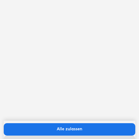
September ‘26
Mo
Di
Mi
Do
Fr
Sa
So
Alle zulassen