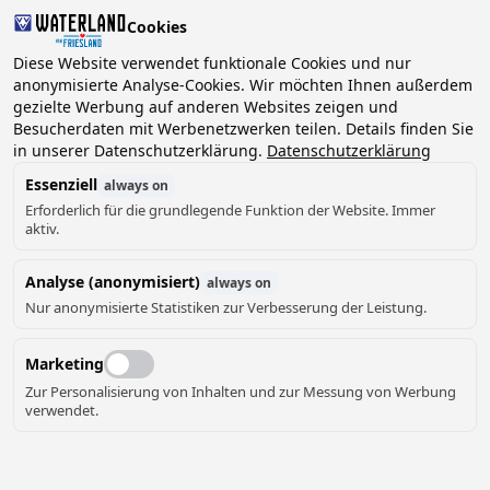
Cookies
2 Gäste, 0 Haustiere
Diese Website verwendet funktionale Cookies und nur
anonymisierte Analyse-Cookies. Wir möchten Ihnen außerdem
gezielte Werbung auf anderen Websites zeigen und
Datum
Besucherdaten mit Werbenetzwerken teilen. Details finden Sie
Können wir Ihnen helfen?
wählen
in unserer Datenschutzerklärung.
Datenschutzerklärung
Essenziell
always on
Erforderlich für die grundlegende Funktion der Website. Immer
August ‘26
aktiv.
Mo
Di
Mi
Do
Fr
Sa
So
Analyse (anonymisiert)
always on
Nur anonymisierte Statistiken zur Verbesserung der Leistung.
Marketing
Zur Personalisierung von Inhalten und zur Messung von Werbung
verwendet.