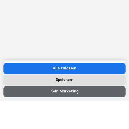
Check-out vor:
11:00
Uhr
Verfügbarkeit und Preise
Wählen Sie ein Ankunfts- und Abreisedatum
Alle zulassen
Speichern
Verfügbarkeit und Preise
Verfügbarkeit und
Preise
Kein Marketing
Gästebewertungen