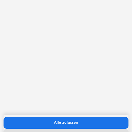
September ‘26
Mo
Di
Mi
Do
Fr
Sa
So
Alle zulassen