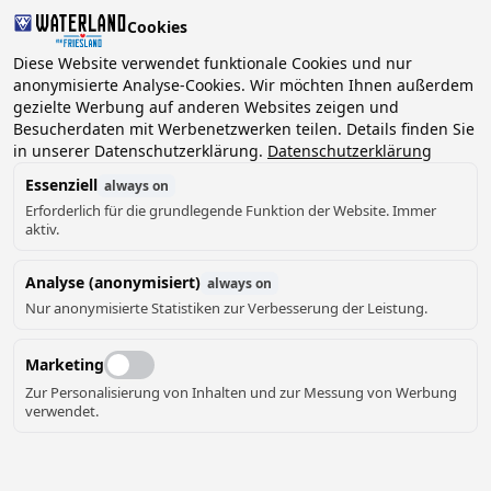
Cookies
2 Gäste, 0 Haustiere
Diese Website verwendet funktionale Cookies und nur
anonymisierte Analyse-Cookies. Wir möchten Ihnen außerdem
gezielte Werbung auf anderen Websites zeigen und
Datum
Besucherdaten mit Werbenetzwerken teilen. Details finden Sie
Können wir Ihnen helfen?
wählen
in unserer Datenschutzerklärung.
Datenschutzerklärung
Essenziell
always on
Erforderlich für die grundlegende Funktion der Website. Immer
August ‘26
aktiv.
Mo
Di
Mi
Do
Fr
Sa
So
Analyse (anonymisiert)
always on
Nur anonymisierte Statistiken zur Verbesserung der Leistung.
Marketing
Zur Personalisierung von Inhalten und zur Messung von Werbung
verwendet.