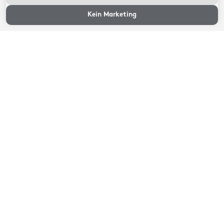
Verfügbarkeit und
Preise
Kein Marketing
Verfügbarkeit und Preise
Wählen Sie ein Ankunfts- und Abreisedatum
Verfügbarkeit und Preise