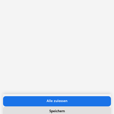
1,9
Kilometer
Friesische Seen
4,7
Kilometer
Bahnstation
7
Kilometer
Elf Städte
12,9
Kilometer
IJsselmeer küste
15
Kilometer
Wichtige Infos
Alle zulassen
Check-in zwischen:
16:00
Uhr
-
21:00
Uhr
Check-out vor:
11:00
Uhr
Speichern