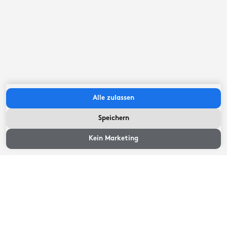
Friesische Seen
12,8
Kilometer
Wichtige Infos
Alle zulassen
Die Chalets sind rauch- und haustierfrei. Ein Hochstuhl
Speichern
oder Kinderbett ist auf Anfrage erhältlich.
Verfügbarkeit und
Preise
Kein Marketing
Check-in zwischen:
13:00
Uhr
-
20:00
Uhr
Check-out vor:
11:00
Uhr