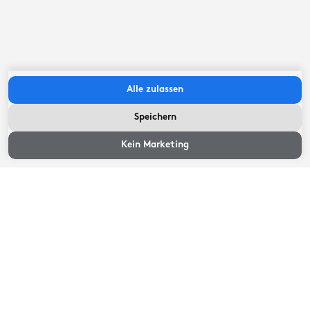
WELLNESS
Sauna (geteilt)
WELLNESS
E-Ladestation für PKW (privat)
Alle zulassen
DRAUSSEN
Speichern
Gemeinschaftlich genutzte E-Ladestationen
Verfügbarkeit und
GEMEINSAME EINRICHTUNGEN
Preise
Kein Marketing
Wichtige Infos
Alle Betten haben ein Kissen mit Kissenbezug. Sie
können ein Spannbettlaken und einen Kissenbezug
mieten und Ihren eigenen Schlafsack mitbringen.