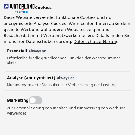
Cookies
2 Gäste, 0 Haustiere
Diese Website verwendet funktionale Cookies und nur
anonymisierte Analyse-Cookies. Wir möchten Ihnen außerdem
gezielte Werbung auf anderen Websites zeigen und
Datum
Besucherdaten mit Werbenetzwerken teilen. Details finden Sie
Können wir Ihnen helfen?
wählen
in unserer Datenschutzerklärung.
Datenschutzerklärung
Essenziell
always on
Erforderlich für die grundlegende Funktion der Website. Immer
August ‘26
aktiv.
Mo
Di
Mi
Do
Fr
Sa
So
Analyse (anonymisiert)
always on
Nur anonymisierte Statistiken zur Verbesserung der Leistung.
Marketing
Zur Personalisierung von Inhalten und zur Messung von Werbung
verwendet.