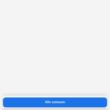
September ‘26
Mo
Di
Mi
Do
Fr
Sa
So
Alle zulassen