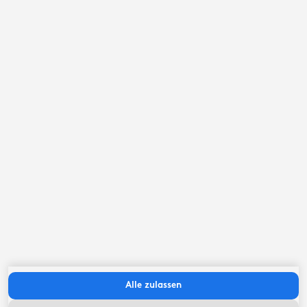
September ‘26
Mo
Di
Mi
Do
Fr
Sa
So
Alle zulassen