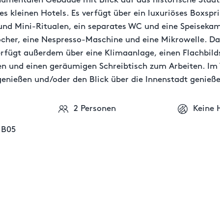
entalen Gebäude mit Blick auf das historische Stadt
es kleinen Hotels. Es verfügt über ein luxuriöses Boxsp
nd Mini-Ritualen, ein separates WC und eine Speiseka
ocher, eine Nespresso-Maschine und eine Mikrowelle. Da
erfügt außerdem über eine Klimaanlage, einen Flachbil
en und einen geräumigen Schreibtisch zum Arbeiten. Im 
 genießen und/oder den Blick über die Innenstadt genieß
2 Personen
Keine 
 B05