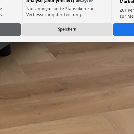
Analyse (anonymisiert)
always on
Market
de
Nur anonymisierte Statistiken zur
Zur Pe
v.
Verbesserung der Leistung.
zur Me
Speichern