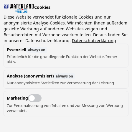
Cookies
2 Gäste, 0 Haustiere
Diese Website verwendet funktionale Cookies und nur
anonymisierte Analyse-Cookies. Wir möchten Ihnen außerdem
gezielte Werbung auf anderen Websites zeigen und
Datum
Besucherdaten mit Werbenetzwerken teilen. Details finden Sie
Können wir Ihnen helfen?
wählen
in unserer Datenschutzerklärung.
Datenschutzerklärung
Essenziell
always on
Erforderlich für die grundlegende Funktion der Website. Immer
August ‘26
aktiv.
Mo
Di
Mi
Do
Fr
Sa
So
Analyse (anonymisiert)
always on
Nur anonymisierte Statistiken zur Verbesserung der Leistung.
Marketing
Zur Personalisierung von Inhalten und zur Messung von Werbung
verwendet.