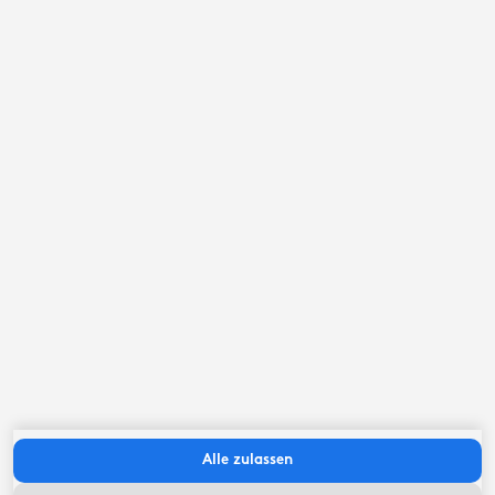
September ‘26
Mo
Di
Mi
Do
Fr
Sa
So
Alle zulassen