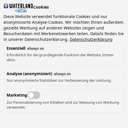
Cookies
2 Gäste, 0 Haustiere
Diese Website verwendet funktionale Cookies und nur
anonymisierte Analyse-Cookies. Wir möchten Ihnen außerdem
gezielte Werbung auf anderen Websites zeigen und
Datum
Besucherdaten mit Werbenetzwerken teilen. Details finden Sie
Können wir Ihnen helfen?
wählen
in unserer Datenschutzerklärung.
Datenschutzerklärung
Essenziell
always on
Erforderlich für die grundlegende Funktion der Website. Immer
August ‘26
aktiv.
Mo
Di
Mi
Do
Fr
Sa
So
Analyse (anonymisiert)
always on
Nur anonymisierte Statistiken zur Verbesserung der Leistung.
Marketing
Zur Personalisierung von Inhalten und zur Messung von Werbung
verwendet.