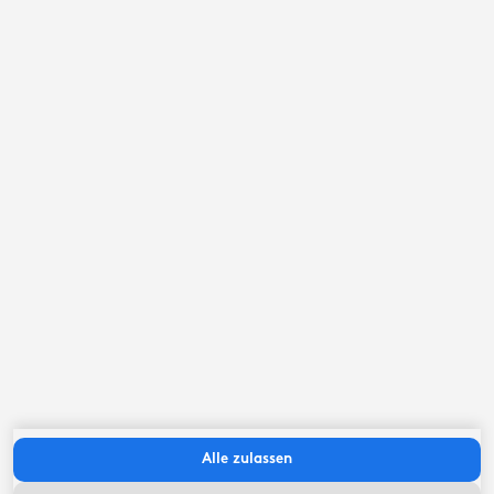
September ‘26
Mo
Di
Mi
Do
Fr
Sa
So
Alle zulassen