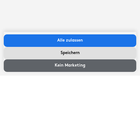
Check-in zwischen:
13:00
Uhr
-
16:30
Uhr
Check-out vor:
09:00
Uhr
Alle zulassen
Speichern
Verfügbarkeit und Preise
Verfügbarkeit und
Preise
Kein Marketing
Wählen Sie ein Ankunfts- und Abreisedatum
Verfügbarkeit und Preise