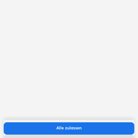
September ‘26
Mo
Di
Mi
Do
Fr
Sa
So
Alle zulassen