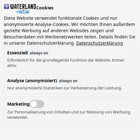
Cookies
2 Gäste, 0 Haustiere
Diese Website verwendet funktionale Cookies und nur
anonymisierte Analyse-Cookies. Wir möchten Ihnen außerdem
gezielte Werbung auf anderen Websites zeigen und
Datum
Besucherdaten mit Werbenetzwerken teilen. Details finden Sie
Können wir Ihnen helfen?
wählen
in unserer Datenschutzerklärung.
Datenschutzerklärung
Essenziell
always on
Erforderlich für die grundlegende Funktion der Website. Immer
August ‘26
aktiv.
Mo
Di
Mi
Do
Fr
Sa
So
Analyse (anonymisiert)
always on
Nur anonymisierte Statistiken zur Verbesserung der Leistung.
Marketing
Zur Personalisierung von Inhalten und zur Messung von Werbung
verwendet.