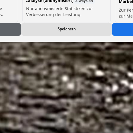
Analyse (anonymisiert)
always on
Market
de
Nur anonymisierte Statistiken zur
Zur Pe
v.
Verbesserung der Leistung.
zur Me
Speichern