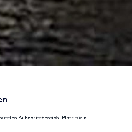
en
hützten Außensitzbereich. Platz für 6