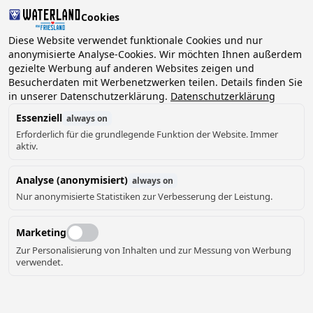
Cookies
2 Gäste, 0 Haustiere
Diese Website verwendet funktionale Cookies und nur
anonymisierte Analyse-Cookies. Wir möchten Ihnen außerdem
gezielte Werbung auf anderen Websites zeigen und
Datum
Besucherdaten mit Werbenetzwerken teilen. Details finden Sie
Können wir Ihnen helfen?
wählen
in unserer Datenschutzerklärung.
Datenschutzerklärung
Essenziell
always on
Erforderlich für die grundlegende Funktion der Website. Immer
August ‘26
aktiv.
Mo
Di
Mi
Do
Fr
Sa
So
Analyse (anonymisiert)
always on
Nur anonymisierte Statistiken zur Verbesserung der Leistung.
Marketing
Zur Personalisierung von Inhalten und zur Messung von Werbung
verwendet.