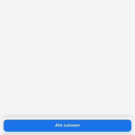
September ‘26
Mo
Di
Mi
Do
Fr
Sa
So
Alle zulassen