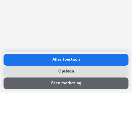
Laadpaal voor auto's
BUITEN
Laadpalen gedeeld gebruik
GEDEELDE FACILITEITEN
Alles toestaan
Opslaan
Belangrijk om te weten
Beschikbaarheid
en prijzen
Geen marketing
- Bad- en bedlinnen is inbegrepen bij de prijs, evenals
keukentextiel
- Personen die minder mobiel zijn/ moeite hebben met
traplopen dienen er rekening mee te houden dat het
toilet op de begane grond is
- Er is een laadpaal beschikbaar die met een eigen
laadpas gebruikt kan worden voor het opladen van een