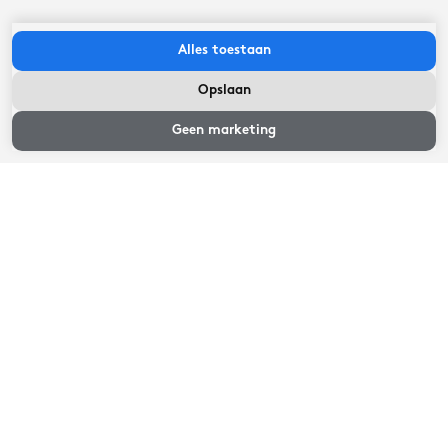
13,8
kilometer
Alles toestaan
Opslaan
Beschikbaarheid
en prijzen
Geen marketing
Belangrijk om te weten
In je huisje ligt bij aankomst een welkomst enveloppe
met daarin kortingscodes van lokale ondernemers uit
de buurt.
Het is niet toegestaan om in het huisje te roken.
Huisdieren zijn welkom in overleg.
Lees meer
Inchecken tussen:
15:00
uur
-
22:00
uur
Uitchecken voor:
10:30
uur