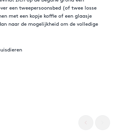
evindt zich op de begane grond een
 over een tweepersoonsbed (of twee losse
en met een kopje koffie of een glaasje
r dan naar de mogelijkheid om de volledige
uisdieren