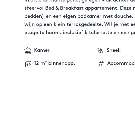
In dit charmante pand, gelegen vlak achter d
sfeervol Bed & Breakfast appartement. Deze r
bedden) en een eigen badkamer met douche, was
wijn op een klein terrasgedeelte. Wil je met 
etage te huren, inclusief kitchenette en een 
Kamer
Sneek
12 m² binnenopp.
Accommoda