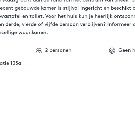
e stadsgracht aan de rand van het centrum van Sneek, b
ecent gebouwde kamer is stijlvol ingericht en beschikt
tafel en toilet. Voor het huis kun je heerlijk ontspann
een derde, vierde of vijfde persoon verblijven? Informee
gezellige woonkamer.
2 personen
Geen h
tie 103a