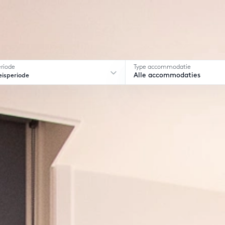
eriode
Type accommodatie
eisperiode
Alle accommodaties