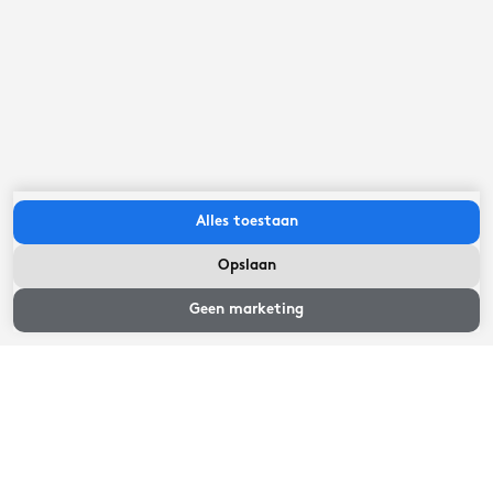
Belangrijk om te weten
Inchecken tussen:
15:00
uur
-
23:30
uur
Uitchecken voor:
11:00
uur
Alles toestaan
Opslaan
Beschikbaarheid
Beschikbaarheid en prijzen
en prijzen
Geen marketing
Selecteer een aankomst- en vertrekdatum
Beschikbaarheid en prijzen