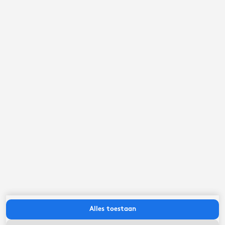
september ‘26
ma
di
wo
do
vr
za
zo
Alles toestaan