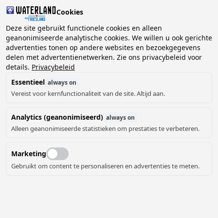
Cookies
2 gasten, 0 huisdieren
Deze site gebruikt functionele cookies en alleen
geanonimiseerde analytische cookies. We willen u ook gerichte
advertenties tonen op andere websites en bezoekgegevens
Kies
delen met advertentienetwerken. Zie ons privacybeleid voor
Kunnen we je helpen?
datum
details.
Privacybeleid
Essentieel
always on
Vereist voor kernfunctionaliteit van de site. Altijd aan.
augustus ‘26
Analytics (geanonimiseerd)
always on
ma
di
wo
do
vr
za
zo
Alleen geanonimiseerde statistieken om prestaties te verbeteren.
Marketing
Gebruikt om content te personaliseren en advertenties te meten.