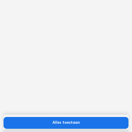
september ‘26
ma
di
wo
do
vr
za
zo
Alles toestaan