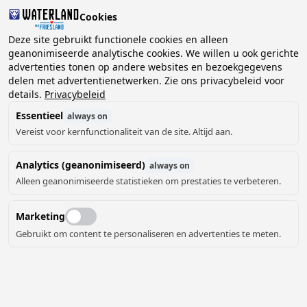
Cookies
2 gasten, 0 huisdieren
Deze site gebruikt functionele cookies en alleen
geanonimiseerde analytische cookies. We willen u ook gerichte
advertenties tonen op andere websites en bezoekgegevens
Kies
delen met advertentienetwerken. Zie ons privacybeleid voor
Kunnen we je helpen?
datum
details.
Privacybeleid
Essentieel
always on
Vereist voor kernfunctionaliteit van de site. Altijd aan.
augustus ‘26
Analytics (geanonimiseerd)
always on
ma
di
wo
do
vr
za
zo
Alleen geanonimiseerde statistieken om prestaties te verbeteren.
Marketing
Gebruikt om content te personaliseren en advertenties te meten.