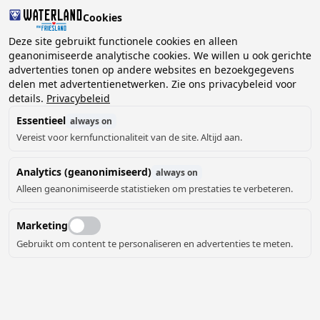
Cookies
2 gasten, 0 huisdieren
Deze site gebruikt functionele cookies en alleen
geanonimiseerde analytische cookies. We willen u ook gerichte
advertenties tonen op andere websites en bezoekgegevens
Kies
delen met advertentienetwerken. Zie ons privacybeleid voor
Kunnen we je helpen?
datum
details.
Privacybeleid
Essentieel
always on
Vereist voor kernfunctionaliteit van de site. Altijd aan.
augustus ‘26
Analytics (geanonimiseerd)
always on
ma
di
wo
do
vr
za
zo
Alleen geanonimiseerde statistieken om prestaties te verbeteren.
Marketing
Gebruikt om content te personaliseren en advertenties te meten.