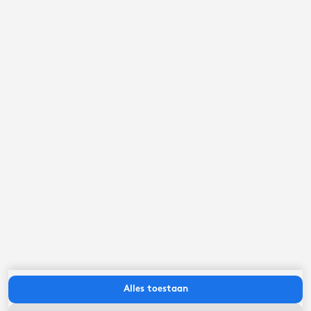
september ‘26
ma
di
wo
do
vr
za
zo
Alles toestaan