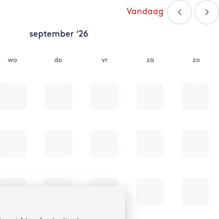
Vandaag
september ‘26
wo
do
vr
za
zo