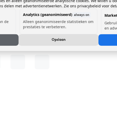
kies en alleen geanonimiseerde analytische cookies. We willen u oo
 delen met advertentienetwerken. Zie ons privacybeleid voor deta
Analytics (geanonimiseerd)
always on
Market
van de
Alleen geanonimiseerde statistieken om
Gebrui
prestaties te verbeteren.
en adv
Opslaan