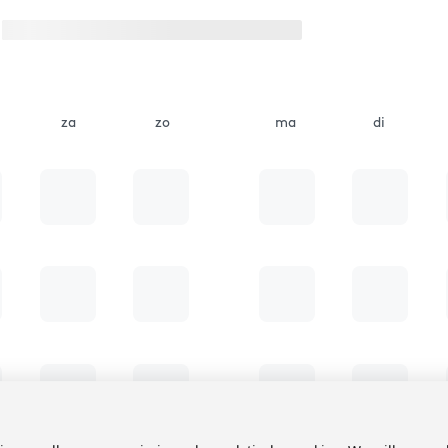
za
zo
ma
di