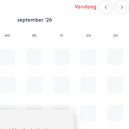
Vandaag
september ‘26
wo
do
vr
za
zo