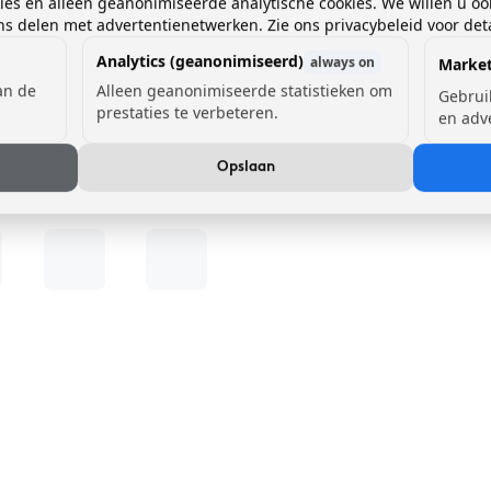
kies en alleen geanonimiseerde analytische cookies. We willen u oo
 delen met advertentienetwerken. Zie ons privacybeleid voor deta
Analytics (geanonimiseerd)
always on
Market
van de
Alleen geanonimiseerde statistieken om
Gebrui
prestaties te verbeteren.
en adv
Opslaan