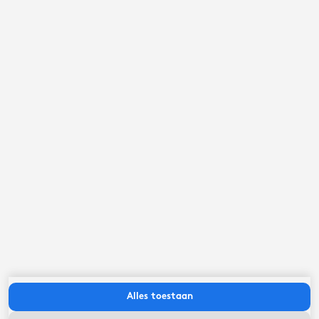
september ‘26
ma
di
wo
do
vr
za
zo
Alles toestaan