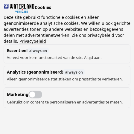
Cookies
2 gasten, 0 huisdieren
Deze site gebruikt functionele cookies en alleen
geanonimiseerde analytische cookies. We willen u ook gerichte
advertenties tonen op andere websites en bezoekgegevens
Kies
delen met advertentienetwerken. Zie ons privacybeleid voor
Kunnen we je helpen?
datum
details.
Privacybeleid
Essentieel
always on
Vereist voor kernfunctionaliteit van de site. Altijd aan.
augustus ‘26
Analytics (geanonimiseerd)
always on
ma
di
wo
do
vr
za
zo
Alleen geanonimiseerde statistieken om prestaties te verbeteren.
Marketing
Gebruikt om content te personaliseren en advertenties te meten.