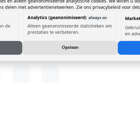
kies en alleen geanonimiseerde analytische cookies. We willen u oo
 delen met advertentienetwerken. Zie ons privacybeleid voor deta
Analytics (geanonimiseerd)
always on
Market
van de
Alleen geanonimiseerde statistieken om
Gebrui
prestaties te verbeteren.
en adv
Opslaan