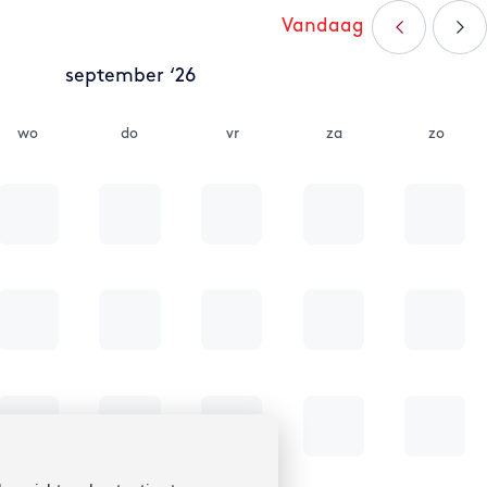
Vandaag
september ‘26
wo
do
vr
za
zo