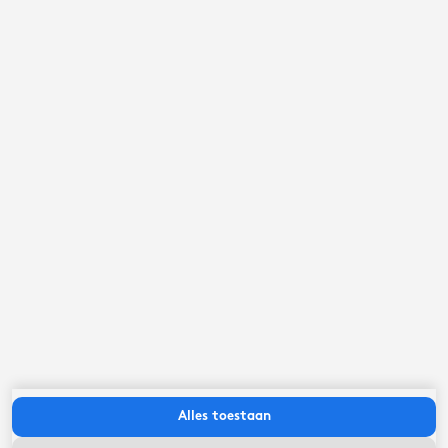
september ‘26
ma
di
wo
do
vr
za
zo
Alles toestaan