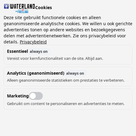
Cookies
2 gasten, 0 huisdieren
Deze site gebruikt functionele cookies en alleen
geanonimiseerde analytische cookies. We willen u ook gerichte
advertenties tonen op andere websites en bezoekgegevens
Kies
delen met advertentienetwerken. Zie ons privacybeleid voor
Kunnen we je helpen?
datum
details.
Privacybeleid
Essentieel
always on
Vereist voor kernfunctionaliteit van de site. Altijd aan.
augustus ‘26
Analytics (geanonimiseerd)
always on
ma
di
wo
do
vr
za
zo
Alleen geanonimiseerde statistieken om prestaties te verbeteren.
Marketing
Gebruikt om content te personaliseren en advertenties te meten.