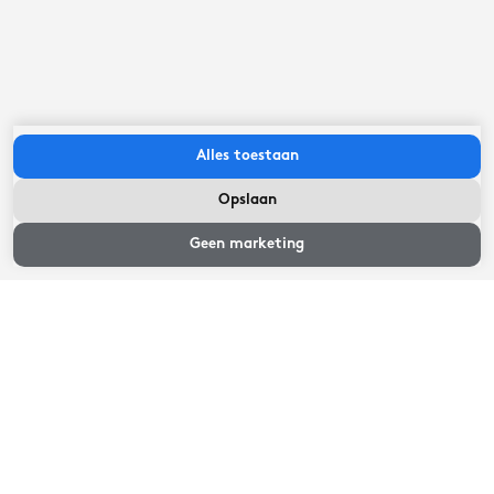
Lengte: 12.80 m - Breedte: 4.20 m - Hoogte: 4.50 m -
Diepgang: 1.10 m. Een vaarbewijs is niet vereist.
Inchecken tussen:
15:00
uur
-
20:00
uur
Uitchecken voor:
09:30
uur
Alles toestaan
Opslaan
Beschikbaarheid
en prijzen
Geen marketing
Beschikbaarheid en prijzen
Selecteer een aankomst- en vertrekdatum
Beschikbaarheid en prijzen