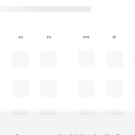
za
zo
ma
di