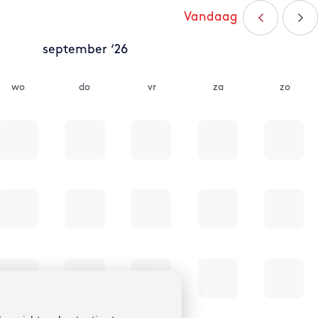
Vandaag
september ‘26
wo
do
vr
za
zo