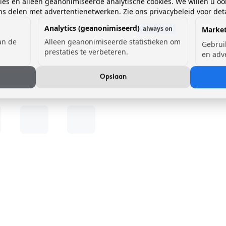
kies en alleen geanonimiseerde analytische cookies. We willen u oo
 delen met advertentienetwerken. Zie ons privacybeleid voor deta
Analytics (geanonimiseerd)
always on
Market
van de
Alleen geanonimiseerde statistieken om
Gebrui
prestaties te verbeteren.
en adv
Opslaan