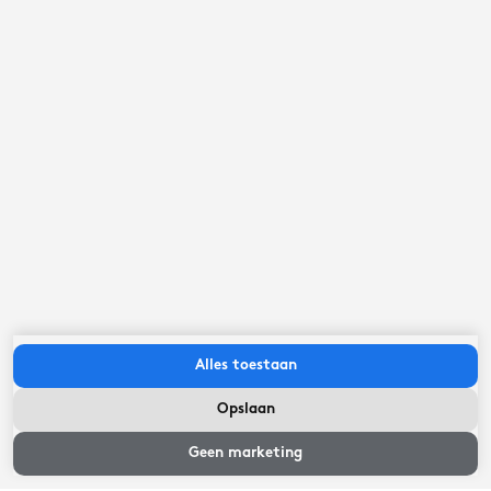
Selecteer een aankomst- en vertrekdatum
Beschikbaarheid en prijzen
Beoordelingen van gasten
1
beoordelingen
7,4
Goed
Alles toestaan
Opslaan
Beschikbaarheid
en prijzen
Geen marketing
Ligging
8