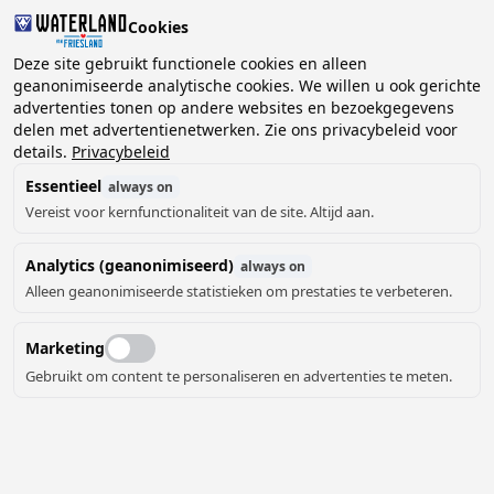
Cookies
2 gasten, 0 huisdieren
Deze site gebruikt functionele cookies en alleen
geanonimiseerde analytische cookies. We willen u ook gerichte
advertenties tonen op andere websites en bezoekgegevens
Kies
delen met advertentienetwerken. Zie ons privacybeleid voor
Kunnen we je helpen?
datum
details.
Privacybeleid
Essentieel
always on
Vereist voor kernfunctionaliteit van de site. Altijd aan.
augustus ‘26
Analytics (geanonimiseerd)
always on
ma
di
wo
do
vr
za
zo
Alleen geanonimiseerde statistieken om prestaties te verbeteren.
Marketing
Gebruikt om content te personaliseren en advertenties te meten.