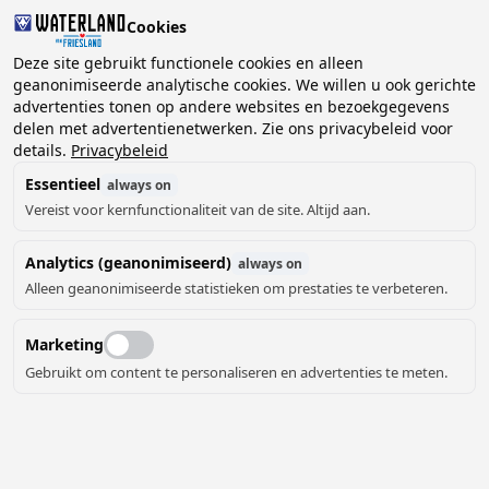
Cookies
2 gasten, 0 huisdieren
Deze site gebruikt functionele cookies en alleen
geanonimiseerde analytische cookies. We willen u ook gerichte
advertenties tonen op andere websites en bezoekgegevens
Kies
delen met advertentienetwerken. Zie ons privacybeleid voor
Kunnen we je helpen?
datum
details.
Privacybeleid
Essentieel
always on
Vereist voor kernfunctionaliteit van de site. Altijd aan.
augustus ‘26
Analytics (geanonimiseerd)
always on
ma
di
wo
do
vr
za
zo
Alleen geanonimiseerde statistieken om prestaties te verbeteren.
Marketing
Gebruikt om content te personaliseren en advertenties te meten.