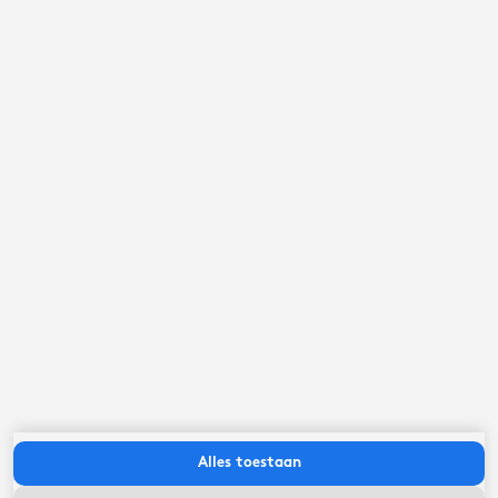
september ‘26
ma
di
wo
do
vr
za
zo
Alles toestaan