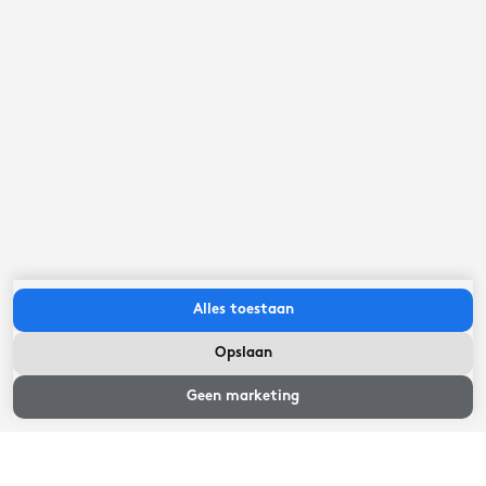
kussensloop. Het linnenpakket kost €9,50 per
pakket.
Open vaarwater
LIGGING
Aan het water
LIGGING
Friese meren strand <1km
LIGGING
Alles toestaan
Opslaan
Beschikbaarheid
en prijzen
Geen marketing
Belangrijk om te weten
- De locatie is niet geschikt voor studenten- en
feestgroepen.