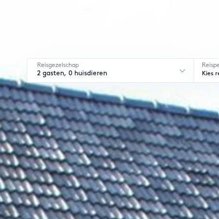
Reisgezelschap
Reisp
2 gasten, 0 huisdieren
Kies r