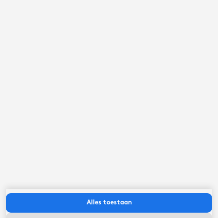
september ‘26
ma
di
wo
do
vr
za
zo
Alles toestaan