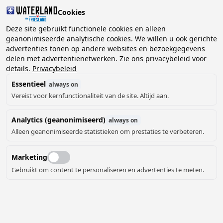
Cookies
2 gasten, 0 huisdieren
Deze site gebruikt functionele cookies en alleen
geanonimiseerde analytische cookies. We willen u ook gerichte
advertenties tonen op andere websites en bezoekgegevens
Kies
delen met advertentienetwerken. Zie ons privacybeleid voor
Kunnen we je helpen?
datum
details.
Privacybeleid
Essentieel
always on
Vereist voor kernfunctionaliteit van de site. Altijd aan.
augustus ‘26
Analytics (geanonimiseerd)
always on
ma
di
wo
do
vr
za
zo
Alleen geanonimiseerde statistieken om prestaties te verbeteren.
Marketing
Gebruikt om content te personaliseren en advertenties te meten.