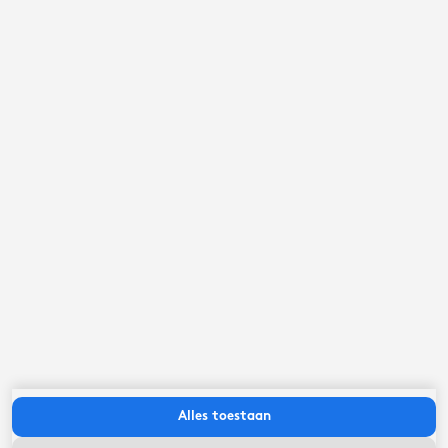
september ‘26
ma
di
wo
do
vr
za
zo
Alles toestaan