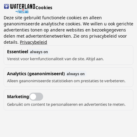
Cookies
2 gasten, 0 huisdieren
Deze site gebruikt functionele cookies en alleen
geanonimiseerde analytische cookies. We willen u ook gerichte
advertenties tonen op andere websites en bezoekgegevens
Kies
delen met advertentienetwerken. Zie ons privacybeleid voor
Kunnen we je helpen?
datum
details.
Privacybeleid
Essentieel
always on
Vereist voor kernfunctionaliteit van de site. Altijd aan.
augustus ‘26
Analytics (geanonimiseerd)
always on
ma
di
wo
do
vr
za
zo
Alleen geanonimiseerde statistieken om prestaties te verbeteren.
Marketing
Gebruikt om content te personaliseren en advertenties te meten.